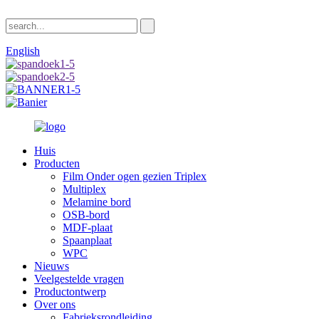
English
Huis
Producten
Film Onder ogen gezien Triplex
Multiplex
Melamine bord
OSB-bord
MDF-plaat
Spaanplaat
WPC
Nieuws
Veelgestelde vragen
Productontwerp
Over ons
Fabrieksrondleiding