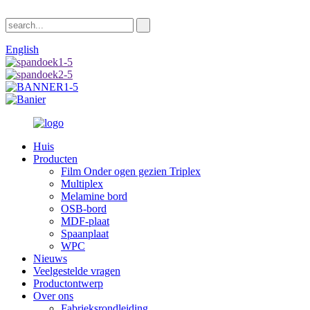
English
Huis
Producten
Film Onder ogen gezien Triplex
Multiplex
Melamine bord
OSB-bord
MDF-plaat
Spaanplaat
WPC
Nieuws
Veelgestelde vragen
Productontwerp
Over ons
Fabrieksrondleiding